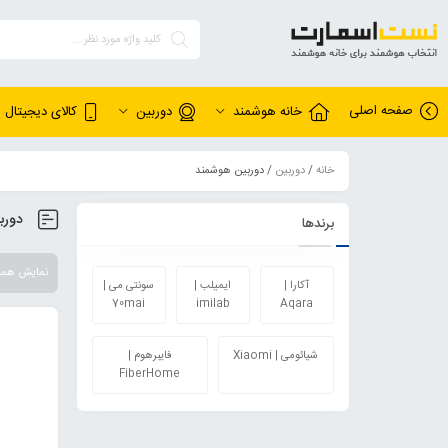
صفحه اصلی
خانه هوشمند
دوربین
کالای دیجیتال
خانه
/
دوربین
/ دوربین هوشمند
دورب
برندها
نمایش همه 2 نتی
آکارا |
ایمیلب |
سونتی می |
70mai
imilab
Aqara
شیائومی | Xiaomi
فایبرهوم |
FiberHome