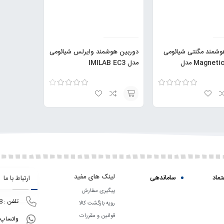
وشمند مگنتی شیائومی
دوربین هوشمند وایرلس شیائومی
Magnetic Mount مدل
مدل IMILAB EC3
MJS
امتیاز
5.00
از
امتیاز
4.00
5
از 5
انتخاب
گزینه
لینک های مفید
تماد
ساماندهی
ارتباط با ما
پیگیری سفارش
تلفن : 09195711158
رویه بازگشت کالا
قوانین و مقررات
واتساپ: 195711158