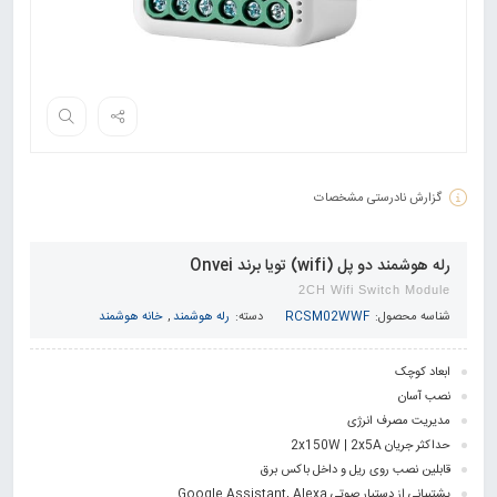
گزارش نادرستی مشخصات
رله هوشمند دو پل (wifi) تویا برند Onvei
2CH Wifi Switch Module
شناسه محصول:
RCSM02WWF
دسته:
رله هوشمند
,
خانه هوشمند
ابعاد کوچک
نصب آسان
مدیریت مصرف انرژی
حداکثر جریان 2x150W | 2x5A
قابلین نصب روی ریل و داخل باکس برق
پشتیبانی از دستیار صوتی Google Assistant, Alexa