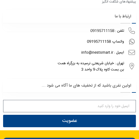
پیشنهادهای شگفت انگیز
ارتباط با ما
تلفن : 09195711158
واتساپ: 09195711158
ایمیل : info@nestsmart.ir
تهران : خیابان شریعتی نرسیده به بزرگراه همت
بن بست کاوه پلاک 9 واحد 3
اولین نفری باشید که از تخفیف های ما آگاه می شود …
عضویت