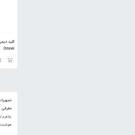
کلید دیمر
Onvei
انتخاب
گزینه
تجهیزات
معرفی پل
پلتفرم ت
هوشمندسا
برتر هست