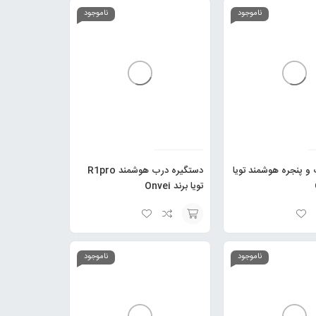
گزینه
ناموجود
ناموجود
و پنجره هوشمند تویا
دستگیره درب هوشمند R1pro
تویا برند Onvei
انتخاب
گزینه
ناموجود
ناموجود