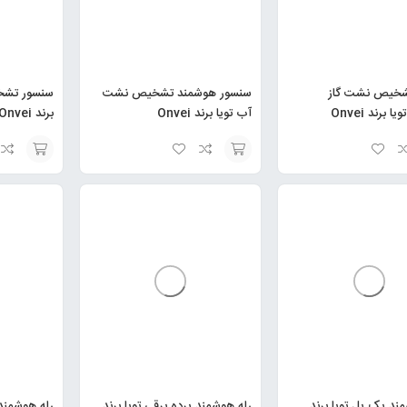
شخیص نشت گاز
سنسور هوشمند تشخیص نشت
آب تویا برند Onvei
برند Onvei
انتخاب
انتخاب
گزینه
گزینه
ند یک پل تویا برند
رله هوشمند پرده برقی تویا برند