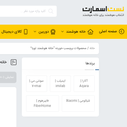
صفحه اصلی
خانه هوشمند
دوربین
کالای دیجیتال
خانه
/ محصولات برچسب خورده “خانه هوشمند تویا”
خانه
برندها
نمایش 1–20 از 31 نتیجه
آکارا |
ایمیلب |
سونتی می |
70mai
imilab
Aqara
شیائومی | Xiaomi
فایبرهوم |
FiberHome