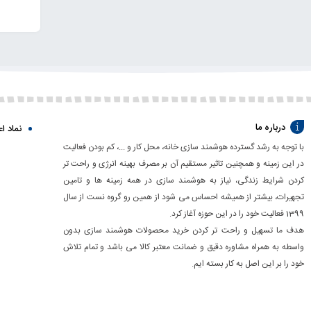
نست اسما
انواع ت
تجهیزات
کدام از 
کلیدها 
یکی از ا
درباره ما
نماد اع
انتخابی 
با توجه به رشد گسترده هوشمند سازی خانه، محل کار و ...، کم بودن فعالیت
سنسورها
در این زمینه و همچنین تاثیر مستقیم آن بر مصرف بهینه انرژی و راحت تر
کردن شرایط زندگی، نیاز به هوشمند سازی در همه زمینه ها و تامین
امنیت خا
تجهیرات، بیشتر از همیشه احساس می شود از همین رو گروه نست از سال
نصب آسان
1399 فعالیت خود را در این حوزه آغاز کرد.
می‌توانی
هدف ما تسهیل و راحت تر کردن خرید محصولات هوشمند سازی بدون
رله‌های
واسطه به همراه مشاوره دقیق و ضمانت معتبر کالا می باشد و تمام تلاش
رله‌های
خود را بر این اصل به کار بسته ایم.
گرمایشی،
شبکه این