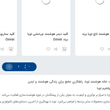
 هوشمند تاچ تویا برند
کلید دیمر هوشمند چرخشی تویا
کلید سناریو 
برند Onvei
Onvei
انتخاب
انتخاب
گزینه
گزینه
1
2
 خانه هوشمند تویا: راهکاری جامع برای زندگی هوشمند و ایمن
تفرم تویا
ویا با تمرکز بر نوآوری و کیفیت، به عنوان یکی از پیشگامان در حوزه هوشمندسازی فعالیت می‌کند. 
زی محصولات سایر برندها را فراهم می‌آورد. تویا با بهره‌گیری از آخرین دستاوردهای تکنولوژی و است
ند، بلکه به سادگی قابل نصب و استفاده می‌باشند.