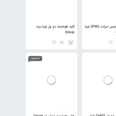
سنسور تشخیص حرکت (PIR) تویا
کلید هوشمند دو پل تویا برند
Onvei
انتخاب
گزینه
ناموجود
رله هوشمند دو پل (wifi) تویا
هاب هوشمند تویا برند Onvei