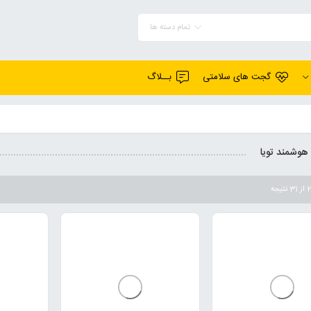
تمام دسته ها
گجت های سلامتی
بــلاگ
 هوشمند تویا