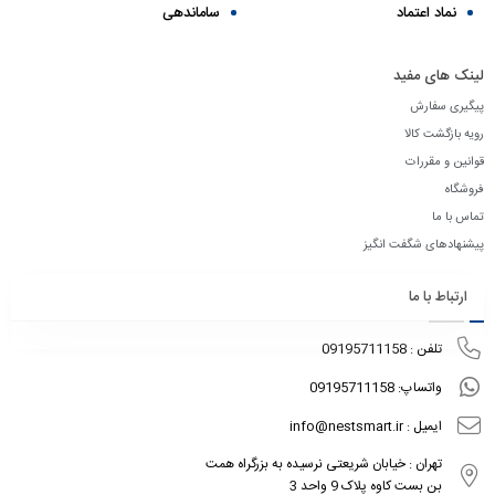
نماد اعتماد
ساماندهی
لینک های مفید
پیگیری سفارش
رویه بازگشت کالا
قوانین و مقررات
فروشگاه
تماس با ما
پیشنهادهای شگفت انگیز
ارتباط با ما
تلفن : 09195711158
واتساپ: 09195711158
ایمیل : info@nestsmart.ir
تهران : خیابان شریعتی نرسیده به بزرگراه همت
بن بست کاوه پلاک 9 واحد 3