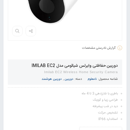
گزارش نادرستی مشخصات
دوربین حفاظتی وایرلس شیائومی مدل IMILAB EC2
Imilab EC2 Wireless Home Security Camera
شناسه محصول:
نامعلوم
دسته:
دوربین
,
دوربین هوشمند
باطری با شارژدهی 3 تا 4 ماه
طراحی زیبا و کوچک
دید در شب پیشرفته
تشخیص حرکت
استاندارد IP66