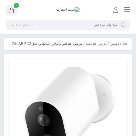
0
تمام دسته ها
خانه
/
دوربین
/
دوربین هوشمند
/ دوربین حفاظتی وایرلس شیائومی مدل IMILAB EC2