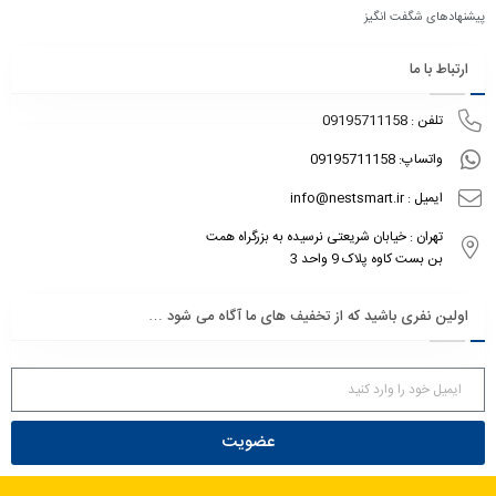
پیشنهادهای شگفت انگیز
ارتباط با ما
تلفن : 09195711158
واتساپ: 09195711158
ایمیل : info@nestsmart.ir
تهران : خیابان شریعتی نرسیده به بزرگراه همت
بن بست کاوه پلاک 9 واحد 3
اولین نفری باشید که از تخفیف های ما آگاه می شود …
عضویت