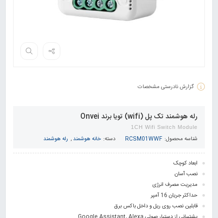
گزارش نادرستی مشخصات
رله هوشمند تک پل (wifi) تویا برند Onvei
1CH Wifi Switch Module
شناسه محصول:
RCSM01WWF
دسته:
خانه هوشمند
,
رله هوشمند
ابعاد کوچک
نصب آسان
مدیریت مصرف انرژی
حداکثر جریان 16 آمپر
قابلین نصب روی ریل و داخل باکس برق
پشتیبانی از دستیار صوتی Google Assistant, Alexa