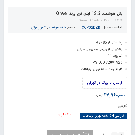
پنل هوشمند 12.3 اینچ تویا برند Onvei
Smart Control Panel 12.3
شناسه محصول:
ICCP02BZB
دسته:
خانه هوشمند
,
کنترلر مرکزی
پشتیبانی از RS485
پشتیبانی از ورودی و خروجی صوتی
اندروید 11
1920×720 IPS LCD
گارانتی 24 ماهه نوران ارتباطات
ارسال با پیک در تهران
47,960,000
تومان
گارانتی
پاک کردن
گارانتی 24 ماهه نوران ارتباطات