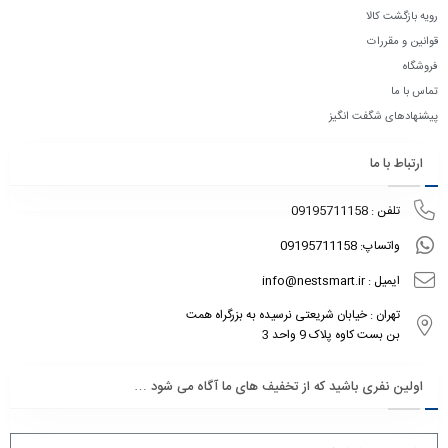
رویه بازگشت کالا
قوانین و مقررات
فروشگاه
تماس با ما
پیشنهادهای شگفت انگیز
ارتباط با ما
تلفن : 09195711158
واتساپ: 09195711158
ایمیل : info@nestsmart.ir
تهران : خیابان شریعتی نرسیده به بزرگراه همت
بن بست کاوه پلاک 9 واحد 3
اولین نفری باشید که از تخفیف های ما آگاه می شود …