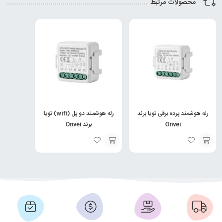
محصولات مرتبط
رله هوشمند پرده برقی تویا برند
رله هوشمند دو پل (wifi) تویا
Onvei
برند Onvei
انتخاب
انتخاب
گزینه
گزینه