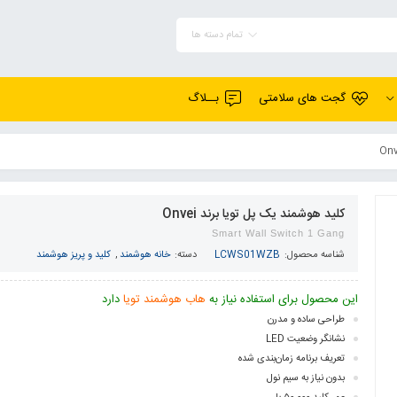
تمام دسته ها
گجت های سلامتی
بــلاگ
کلید هوشمند یک پل تویا برند Onvei
Smart Wall Switch 1 Gang
شناسه محصول:
LCWS01WZB
دسته:
خانه هوشمند
,
کلید و پریز هوشمند
این محصول برای استفاده نیاز به
هاب هوشمند تویا
دارد
طراحی ساده و مدرن
نشانگر وضعیت LED
تعریف برنامه زمان‌بندی شده
بدون نیاز به سیم نول