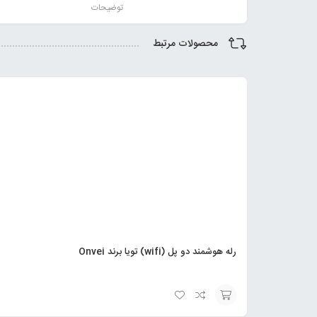
توضیحات
محصولات مرتبط
رله هوشمند دو پل (wifi) تویا برند Onvei
انتخاب