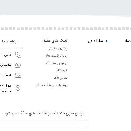
لینک های مفید
تماد
ساماندهی
ارتباط با ما
پیگیری سفارش
تلفن : 09195711158
رویه بازگشت کالا
قوانین و مقررات
واتساپ: 195711158
فروشگاه
ایمیل : info@nestsmart.ir
تماس با ما
پیشنهادهای شگفت انگیز
تهران : 
بن بست کاو
اولین نفری باشید که از تخفیف های ما آگاه می شود …