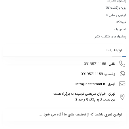
پیگیری سفارش
رویه بازگشت کالا
قوانین و مقررات
فروشگاه
تماس با ما
پیشنهادهای شگفت انگیز
ارتباط با ما
تلفن : 09195711158
واتساپ: 09195711158
ایمیل : info@nestsmart.ir
تهران : خیابان شریعتی نرسیده به بزرگراه همت
بن بست کاوه پلاک 9 واحد 3
اولین نفری باشید که از تخفیف های ما آگاه می شود …