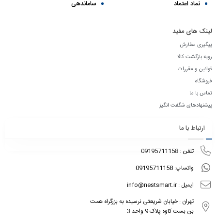
نماد اعتماد
ساماندهی
لینک های مفید
پیگیری سفارش
رویه بازگشت کالا
قوانین و مقررات
فروشگاه
تماس با ما
پیشنهادهای شگفت انگیز
ارتباط با ما
تلفن : 09195711158
واتساپ: 09195711158
ایمیل : info@nestsmart.ir
تهران : خیابان شریعتی نرسیده به بزرگراه همت
بن بست کاوه پلاک 9 واحد 3