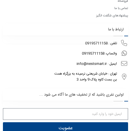
فروشگاه
تماس با ما
پیشنهادهای شگفت انگیز
ارتباط با ما
تلفن : 09195711158
واتساپ: 09195711158
ایمیل : info@nestsmart.ir
تهران : خیابان شریعتی نرسیده به بزرگراه همت
بن بست کاوه پلاک 9 واحد 3
اولین نفری باشید که از تخفیف های ما آگاه می شود …
عضویت